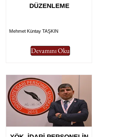
DÜZENLEME
Mehmet Küntay TAŞKIN
Devamını Oku
YÖK, İDARİ PERSONELİN