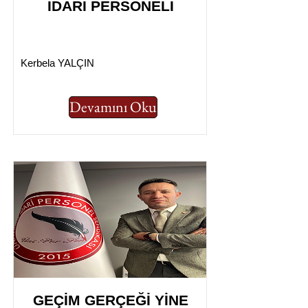
İDARİ PERSONELİ
Kerbela YALÇIN
Devamını Oku
GEÇİM GERÇEĞİ YİNE