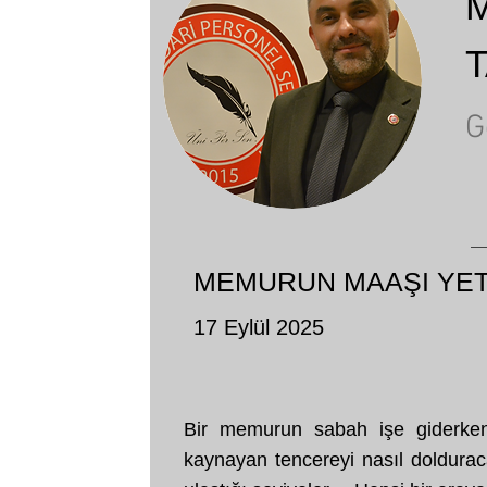
M
G
MEMURUN MAAŞI YET
17 Eylül 2025
Bir memurun sabah işe giderken a
kaynayan tencereyi nasıl dolduracağ