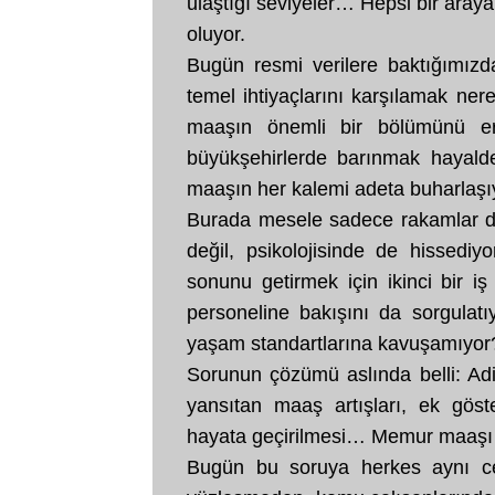
ulaştığı seviyeler… Hepsi bir aray
oluyor.
Bugün resmi verilere baktığımızda
temel ihtiyaçlarını karşılamak ne
maaşın önemli bir bölümünü er
büyükşehirlerde barınmak hayalde
maaşın her kalemi adeta buharlaşı
Burada mesele sadece rakamlar değ
değil, psikolojisinde de hissedi
sonunu getirmek için ikinci bir i
personeline bakışını da sorgulat
yaşam standartlarına kavuşamıyor
Sorunun çözümü aslında belli: Adil 
yansıtan maaş artışları, ek göste
hayata geçirilmesi… Memur maaşı bi
Bugün bu soruya herkes aynı ce