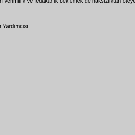
verimlilik ve fedakârlık beklemek de haksızlıktan ötey
 Yardımcısı