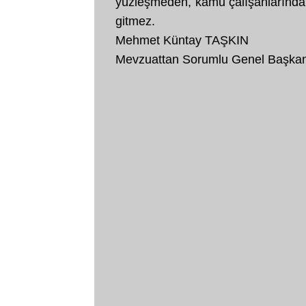
yüzleşmeden, kamu çalışanlarından 
gitmez.
Mehmet Küntay TAŞKIN
Mevzuattan Sorumlu Genel Başkan