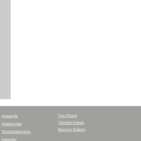
Üye Paneli
Anasayfa
Yönetici Paneli
Hakkımızda
Becayiş Sistemi
Temsilciliklerimiz
Haberler