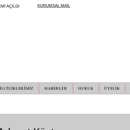
KURUMSAL MAİL
Mİ AÇILDI
ÜNİPERSEN
ÜNİVERSİTE İDARİ PERSONEL SENDİKASI
İLCİLİKLERİMİZ
HABERLER
HUKUK
ÜYELİK