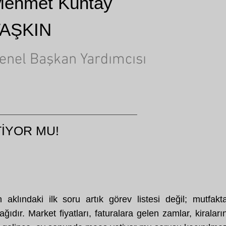
ehmet Küntay
TAŞKIN
enel Başkan Yardımcısı
İYOR MU!
klındaki ilk soru artık görev listesi değil; mutfakt
ıdır. Market fiyatları, faturalara gelen zamlar, kiraları