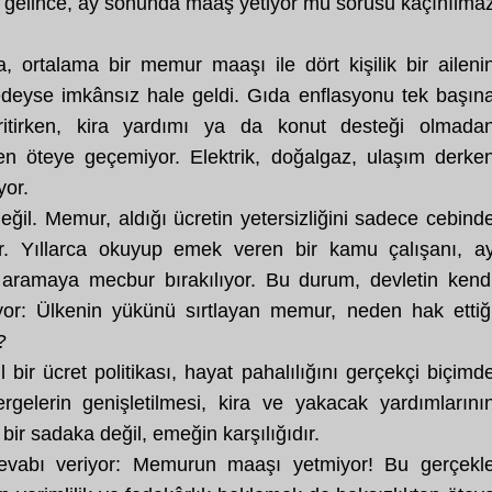
a gelince, ay sonunda maaş yetiyor mu sorusu kaçınılma
, ortalama bir memur maaşı ile dört kişilik bir aileni
redeyse imkânsız hale geldi. Gıda enflasyonu tek başın
itirken, kira yardımı ya da konut desteği olmada
n öteye geçemiyor. Elektrik, doğalgaz, ulaşım derke
yor.
il. Memur, aldığı ücretin yetersizliğini sadece cebind
yor. Yıllarca okuyup emek veren bir kamu çalışanı, a
ş aramaya mecbur bırakılıyor. Bu durum, devletin kend
ıyor: Ülkenin yükünü sırtlayan memur, neden hak ettiğ
?
bir ücret politikası, hayat pahalılığını gerçekçi biçimd
rgelerin genişletilmesi, kira ve yakacak yardımlarını
r sadaka değil, emeğin karşılığıdır.
vabı veriyor: Memurun maaşı yetmiyor! Bu gerçekl