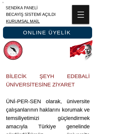
SENDİKA PANELİ
BECAYİŞ SİSTEMİ AÇILDI
KURUMSAL MAİL
ONLINE ÜYELİK
ÜNİPERSEN
ÜNİVERSİTE İDARİ PERSONEL SENDİKASI
BİLECİK ŞEYH EDEBALİ
ÜNİVERSİTESİNE ZİYARET
ÜNİ-PER-SEN olarak, üniversite
çalışanlarının haklarını korumak ve
temsiliyetimizi güçlendirmek
amacıyla Türkiye genelinde