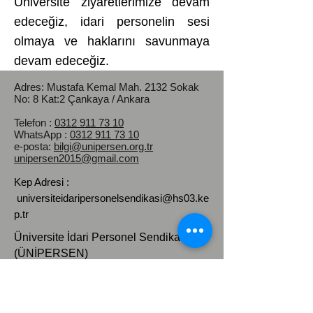
Üniversite ziyaretlerimize devam
edeceğiz, idari personelin sesi
olmaya ve haklarını savunmaya
devam edeceğiz.
Adres: Mustafa Kemal Mah.
2132 Sokak
No: 8 Kat:2 Çankaya / Ankara
Telefon :
0312 911 73 10
WhatsApp :
0312 911 73 10
e-posta:
bilgi@unipersen.org.tr
unipersen2015@gmail.com
Kep Adresi :
universiteidaripersonelsendikasi@hs03.ke
p.tr
Üniversite İdari Personel Sendikası
(ÜNİPERSEN)