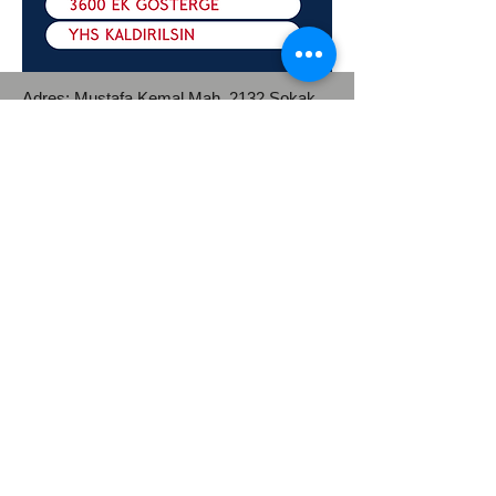
Adres: Mustafa Kemal Mah.
2132 Sokak
No: 8 Kat:2 Çankaya / Ankara
Telefon :
0312 911 73 10
WhatsApp :
0312 911 73 10
e-posta:
bilgi@unipersen.org.tr
unipersen2015@gmail.com
Kep Adresi :
universiteidaripersonelsendikasi@hs03.ke
p.tr
Üniversite İdari Personel Sendikası
(ÜNİPERSEN)
üniversite idari personeli hakları
|
toplu
sözleşme üniversite çalışanları
|
kamu