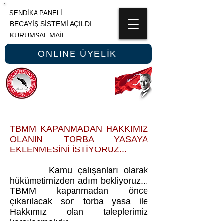
SENDİKA PANELİ
BECAYİŞ SİSTEMİ AÇILDI
KURUMSAL MAİL
ONLINE ÜYELİK
ÜNİPERSEN
ÜNİVERSİTE İDARİ PERSONEL SENDİKASI
TBMM KAPANMADAN HAKKIMIZ
OLANIN TORBA YASAYA
EKLENMESİNİ İSTİYORUZ...
Kamu çalışanları olarak
hükümetimizden adım bekliyoruz...
TBMM kapanmadan önce
çıkarılacak son torba yasa ile
Hakkımız olan taleplerimiz