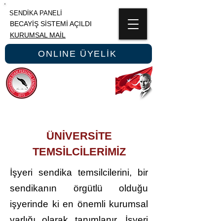
SENDİKA PANELİ
BECAYİŞ SİSTEMİ AÇILDI
KURUMSAL MAİL
ONLINE ÜYELİK
ÜNİPERSEN
ÜNİVERSİTE İDARİ PERSONEL SENDİKASI
ÜNİVERSİTE
TEMSİLCİLERİMİZ
​İşyeri sendika temsilcilerini, bir
sendikanın örgütlü olduğu
işyerinde ki en önemli kurumsal
varlığı olarak tanımlanır. İşyeri