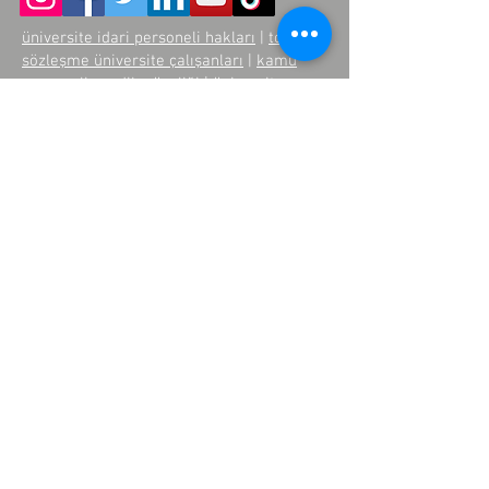
üniversite idari personeli hakları
|
toplu
sözleşme üniversite çalışanları
|
kamu
personeli sendika üyeliği
|
üniversite
çalışanları maaş adaleti
|
eşit işe eşit
ücret sendika
|
idari personel görev tanımı
|
üniversite sendikaları türkiye
|
kamu
kurumlarında kadro adaleti
|
üniversitelerde sendikal örgütlenme
|
üniversite personeli çalışma koşulları
Üye Paneli
Yönetici Paneli
Becayiş Sistemi
Anasayfa
Hakkımızda
Temsilciliklerimiz
Haberler