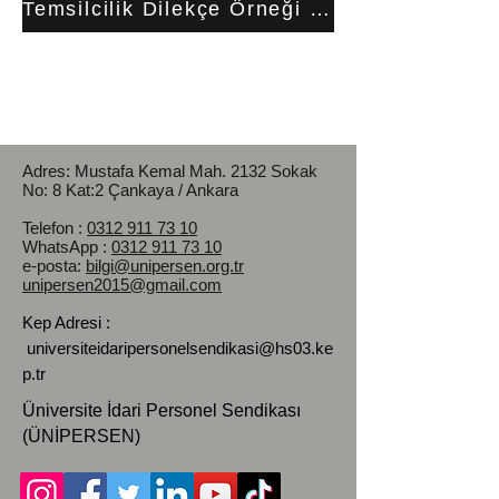
Temsilcilik Dilekçe Örneği için Tıklayınız...
Adres: Mustafa Kemal Mah.
2132 Sokak
No: 8 Kat:2 Çankaya / Ankara
Telefon :
0312 911 73 10
WhatsApp :
0312 911 73 10
e-posta:
bilgi@unipersen.org.tr
unipersen2015@gmail.com
Kep Adresi :
universiteidaripersonelsendikasi@hs03.ke
p.tr
Üniversite İdari Personel Sendikası
(ÜNİPERSEN)