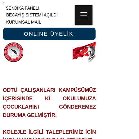
SENDİKA PANELİ
BECAYİŞ SİSTEMİ AÇILDI
KURUMSAL MAİL
ONLINE ÜYELİK
ÜNİPERSEN
ÜNİVERSİTE İDARİ PERSONEL SENDİKASI
ODTÜ ÇALIŞANLARI KAMPÜSÜMÜZ
İÇERİSİNDE Kİ OKULUMUZA
ÇOCUKLARINI GÖNDEREMEZ
DURUMA GELMİŞTİR.
KOLEJLE İLGİLİ TALEPLERİMİZ İÇİN