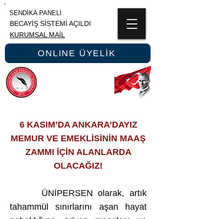
SENDİKA PANELİ
BECAYİŞ SİSTEMİ AÇILDI
KURUMSAL MAİL
ONLINE ÜYELİK
ÜNİPERSEN
ÜNİVERSİTE İDARİ PERSONEL SENDİKASI
6 KASIM’DA ANKARA’DAYIZ
MEMUR VE EMEKLİSİNİN MAAŞ
ZAMMI İÇİN ALANLARDA
OLACAĞIZ!
ÜNİPERSEN olarak, artık
tahammül sınırlarını aşan hayat