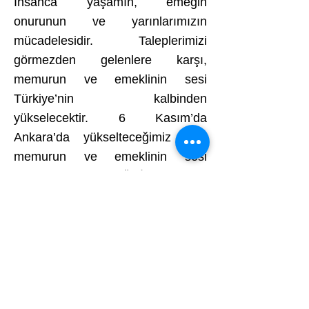
İnsanca yaşamın, emeğin
onurunun ve yarınlarımızın
mücadelesidir. Taleplerimizi
görmezden gelenlere karşı,
memurun ve emeklinin sesi
Türkiye’nin kalbinden
yükselecektir. 6 Kasım’da
Ankara’da yükselteceğimiz ses,
memurun ve emeklinin sesi
olmaya söz veren ÜNİPERSEN’in
kararlı iradesidir. Herkesi bu haklı
mücadelemize katılmaya, sesimize
ses, gücümüze güç katmaya
çağırıyoruz.
ÜNİPERSEN – Gücümüz