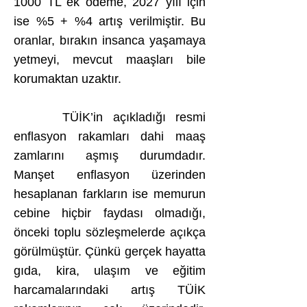
1000 TL ek ödeme, 2027 yılı için
ise %5 + %4 artış verilmiştir. Bu
oranlar, bırakın insanca yaşamaya
yetmeyi, mevcut maaşları bile
korumaktan uzaktır.
TÜİK’in açıkladığı resmi
enflasyon rakamları dahi maaş
zamlarını aşmış durumdadır.
Manşet enflasyon üzerinden
hesaplanan farkların ise memurun
cebine hiçbir faydası olmadığı,
önceki toplu sözleşmelerde açıkça
görülmüştür. Çünkü gerçek hayatta
gıda, kira, ulaşım ve eğitim
harcamalarındaki artış TÜİK