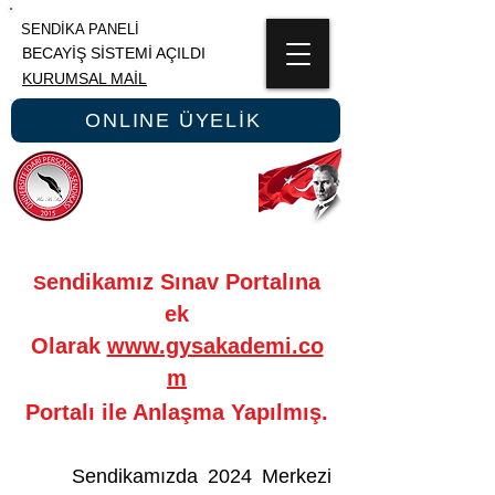
SENDİKA PANELİ
BECAYİŞ SİSTEMİ AÇILDI
KURUMSAL MAİL
ONLINE ÜYELİK
ÜNİPERSEN
ÜNİVERSİTE İDARİ PERSONEL SENDİKASI
endikamız Sınav Portalına
S
ek
Olarak
www.gysakademi.co
m
Portalı ile Anlaşma Yapılmış.
Sendikamızda 2024 Merkezi