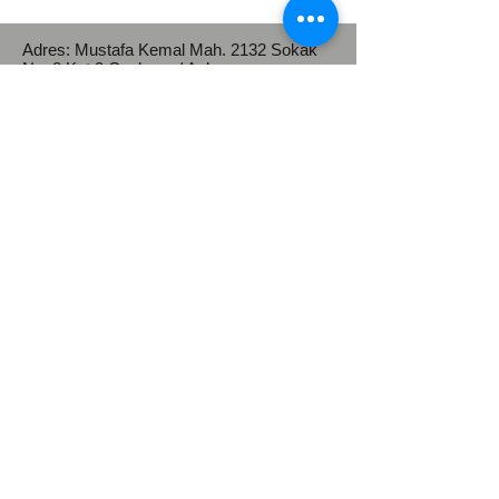
Adres: Mustafa Kemal Mah.
2132 Sokak
No: 8 Kat:2 Çankaya / Ankara
Telefon :
0312 911 73 10
WhatsApp :
0312 911 73 10
e-posta:
bilgi@unipersen.org.tr
unipersen2015@gmail.com
Kep Adresi :
universiteidaripersonelsendikasi@hs03.ke
p.tr
Üniversite İdari Personel Sendikası
(ÜNİPERSEN)
üniversite idari personeli hakları
|
toplu
sözleşme üniversite çalışanları
|
kamu
personeli sendika üyeliği
|
üniversite
çalışanları maaş adaleti
|
eşit işe eşit