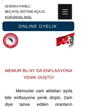
SENDİKA PANELİ
BECAYİŞ SİSTEMİ AÇILDI
KURUMSAL MAİL
ONLINE ÜYELİK
ÜNİPERSEN
ÜNİVERSİTE İDARİ PERSONEL SENDİKASI
MEMUR BU AY DA ENFLASYONA
YENİK DÜŞTÜ!
Memurlar zam aldıkları ayda
bile enflasyona yenik düştü. Zam
diye lanse edilen oranların