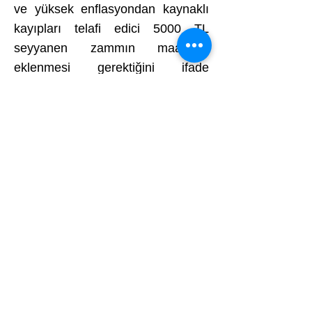
ve yüksek enflasyondan kaynaklı
kayıpları telafi edici 5000 TL
seyyanen zammın maaşlara
eklenmesi gerektiğini ifade
ediyoruz.
Bağımlı sendikaların memurun
sorunları için çözüm üretmemesi
ve sendikal faaliyet dışında her
türlü çalışmayla ilgilenmelerine
artık dur diyerek tüm memurları
bağımsız sendikalarda birlik
olmaya davet ediyoruz.
#Enfllasyon
#ÜniversiteİdariPersonelininİlkveTe