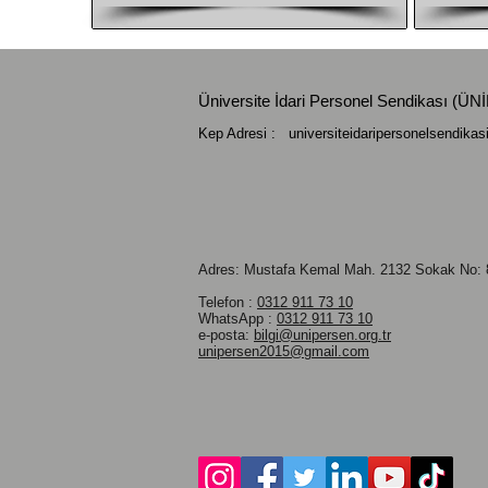
Üniversite İdari Personel Sendikası (
Kep Adresi :
universiteidaripersonelsendika
Adres: Mustafa Kemal Mah.
2132 Sokak No: 8
Telefon :
0312 911 73 10
WhatsApp :
0312 911 73 10
e-posta:
bilgi@unipersen.org.tr
unipersen2015@gmail.com