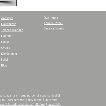
Üye Paneli
Anasayfa
Yönetici Paneli
Hakkımızda
Becayiş Sistemi
Temsilciliklerimiz
Haberler
Hukuk
Üyelilk
Dökümanlar
İletişim
Blog
te çalışanları
|
kamu personeli sendika üyeliği
|
dika
|
idari personel görev tanımı
|
üniversite
niversitelerde sendikal örgütlenme
|
üniversite