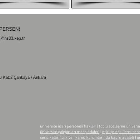
ÜNİPERSEN)
si@hs03.kep.tr
 Kat:2 Çankaya / Ankara
üniversite idari personeli hakları
|
toplu sözleşme üniversi
üniversite çalışanları maaş adaleti
|
eşit işe eşit ücret sen
sendikaları türkiye
|
kamu kurumlarında kadro adaleti
|
ü