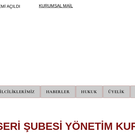
KURUMSAL MAİL
Mİ AÇILDI
ÜNİPERSEN
ÜNİVERSİTE İDARİ PERSONEL SENDİKASI
İLCİLİKLERİMİZ
HABERLER
HUKUK
ÜYELİK
SERİ ŞUBESİ YÖNETİM KU