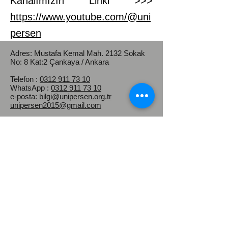
Kanalımızın Linki >>>
https://www.youtube.com/@uni
persen
Adres: Mustafa Kemal Mah.
2132 Sokak
No: 8 Kat:2 Çankaya / Ankara
Telefon :
0312 911 73 10
WhatsApp :
0312 911 73 10
e-posta:
bilgi@unipersen.org.tr
unipersen2015@gmail.com
Kep Adresi :
universiteidaripersonelsendikasi@hs03.ke
p.tr
Üniversite İdari Personel Sendikası
(ÜNİPERSEN)
üniversite idari personeli hakları
|
toplu