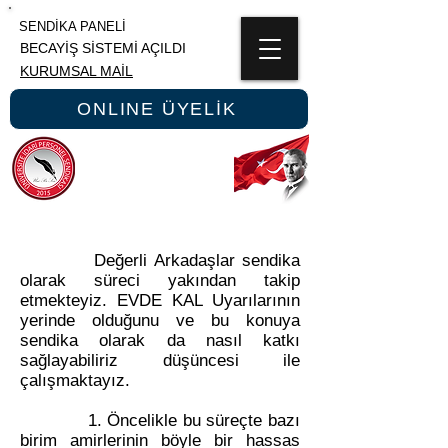
SENDİKA PANELİ
BECAYİŞ SİSTEMİ AÇILDI
KURUMSAL MAİL
ONLINE ÜYELİK
ÜNİPERSEN
ÜNİVERSİTE İDARİ PERSONEL SENDİKASI
Değerli Arkadaşlar sendika
olarak süreci yakından takip
etmekteyiz. EVDE KAL Uyarılarının
yerinde olduğunu ve bu konuya
sendika olarak da nasıl katkı
sağlayabiliriz düşüncesi ile
çalışmaktayız.
1. Öncelikle bu süreçte bazı
birim amirlerinin böyle bir hassas