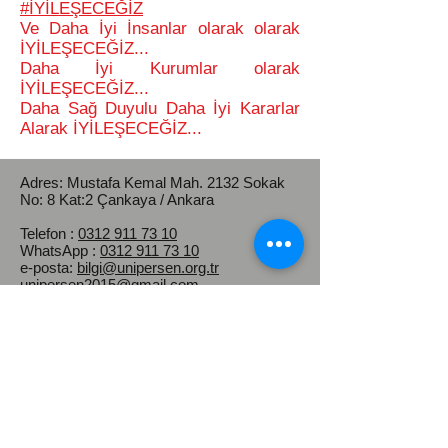
#İYİLEŞECEĞİZ
Ve Daha İyi İnsanlar olarak olarak
İYİLEŞECEĞİZ...
Daha İyi Kurumlar olarak
İYİLEŞECEĞİZ...
Daha Sağ Duyulu Daha İyi Kararlar
Alarak İYİLEŞECEĞİZ...
Adres: Mustafa Kemal Mah.
2132 Sokak
No: 8 Kat:2 Çankaya / Ankara
Telefon :
0312 911 73 10
WhatsApp :
0312 911 73 10
e-posta:
bilgi@unipersen.org.tr
unipersen2015@gmail.com
Kep Adresi :
universiteidaripersonelsendikasi@hs03.ke
p.tr
Üniversite İdari Personel Sendikası
(ÜNİPERSEN)