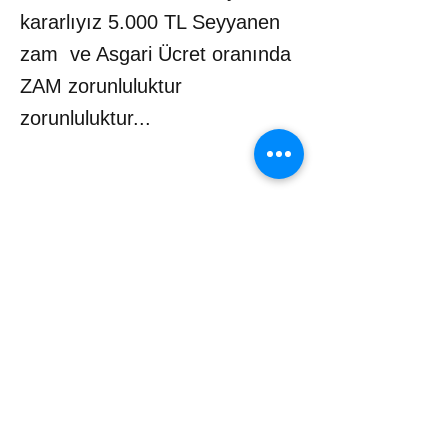
kararlıyız 5.000 TL Seyyanen
zam ve Asgari Ücret oranında
ZAM zorunluluktur
zorunluluktur...
Adres: Mustafa Kemal Mah.
2132 Sokak
No: 8 Kat:2 Çankaya / Ankara
Telefon :
0312 911 73 10
WhatsApp :
0312 911 73 10
e-posta:
bilgi@unipersen.org.tr
unipersen2015@gmail.com
Kep Adresi :
universiteidaripersonelsendikasi@hs03.ke
p.tr