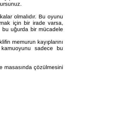
rursunuz.
lar olmalıdır. Bu oyunu
mak için bir irade varsa,
ve bu uğurda bir mücadele
klifin memurun kayıplarını
lı, kamuoyunu sadece bu
şme masasında çözülmesini