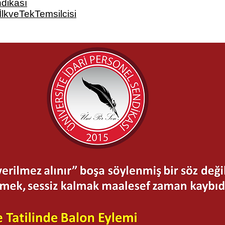
dikası
İlkveTekTemsilcisi