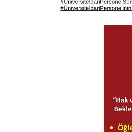
#ÜniversiteİdariPersonelSen
#ÜniversiteİdariPersonelinin