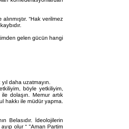
alınmıştır. “Hak verilmez
kaybıdır.
timden gelen gücün hangi
2 yıl daha uzatmayın.
iliyim, böyle yetkiliyim,
ile dolaşın. Memur artık
kul hakkı ile müdür yapma.
Belasıdır. İdeolojilerin
 ayıp olur “ "Aman Partim