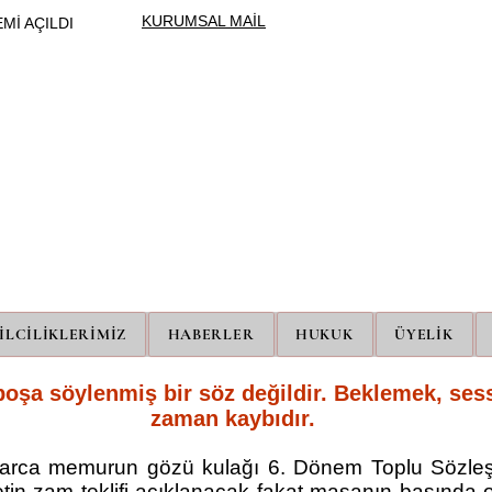
KURUMSAL MAİL
Mİ AÇILDI
ÜNİPERSEN
ÜNİVERSİTE İDARİ PERSONEL SENDİKASI
İLCİLİKLERİMİZ
HABERLER
HUKUK
ÜYELİK
 boşa söylenmiş bir söz değildir. Beklemek, se
zaman kaybıdır.
arca memurun gözü kulağı 6. Dönem Toplu Sözl
etin zam teklifi açıklanacak fakat masanın başında