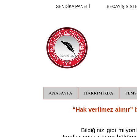
SENDİKA PANELİ
BECAYİŞ SİSTE
ANASAYFA
HAKKIMIZDA
TEMS
“Hak verilmez alınır”
Bildiğiniz gibi milyonl
taraflar sessiz yarın hüküm