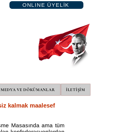
ONLINE ÜYELİK
MEDYA VE DÖKÜMANLAR
İLETİŞİM
ssiz kalmak maalesef
eşme Masasında ama tüm
 olan konfederasyonlardan