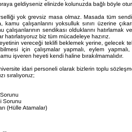
oraya geldiyseniz elinizde kolunuzda bağlı böyle otu
liği yok grevsiz masa olmaz. Masada tüm sendika
, kamu çalışanlarını yoksulluk sınırı üzerine çıkar
mu çalışanlarının sendikası olduklarını hatırlamak 
ar hatırlatıyoruz biz tüm mücadeleye hazırız.
etinin vereceği teklifi beklemek yerine, gelecek te
abilmesi için çalışmalar yapmalı, eylem yapma
amu işveren heyeti kendi haline bırakılmamalıdır.
rsite idari personeli olarak bizlerin toplu sözle
ı sıralıyoruz;
 Sorunu
ği Sorunu
ı (Hülle Atamalar)