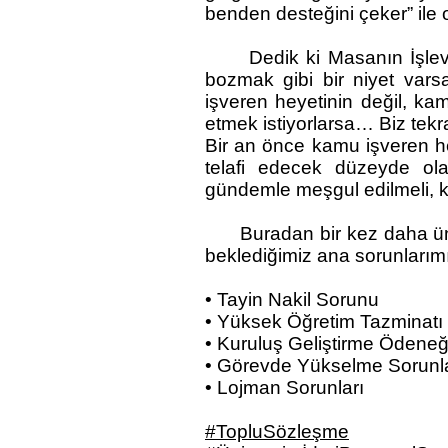
benden desteğini çeker” ile 
Dedik ki Masanın İşlevsel
bozmak gibi bir niyet varsa
işveren heyetinin değil, ka
etmek istiyorlarsa… Biz tekr
Bir an önce kamu işveren hey
telafi edecek düzeyde ol
gündemle meşgul edilmeli, k
Buradan bir kez daha ünive
beklediğimiz ana sorunlarımız
• Tayin Nakil Sorunu
• Yüksek Öğretim Tazminatı
• Kuruluş Geliştirme Ödene
• Görevde Yükselme Sorunlar
• Lojman Sorunları
#TopluSözleşme