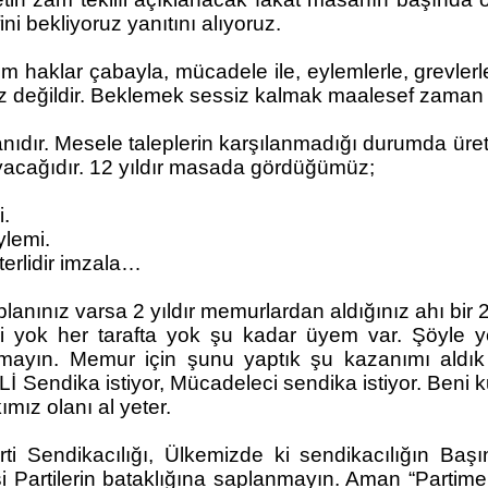
ni bekliyoruz yanıtını alıyoruz.
klar çabayla, mücadele ile, eylemlerle, grevlerle 
söz değildir. Beklemek sessiz kalmak maalesef zaman 
dır. Mesele taleplerin karşılanmadığı durumda üre
ayacağıdır. 12 yıldır masada gördüğümüz;
i.
ylemi.
terlidir imzala…
nınız varsa 2 yıldır memurlardan aldığınız ahı bir 
i yok her tarafta yok şu kadar üyem var. Şöyle yetk
tmayın. Memur için şunu yaptık şu kazanımı aldık 
 Sendika istiyor, Mücadeleci sendika istiyor. Beni 
mız olanı al yeter.
ndikacılığı, Ülkemizde ki sendikacılığın Başının 
i Partilerin bataklığına saplanmayın. Aman “Partime