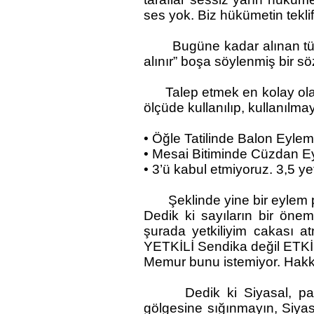
ses yok. Biz hükümetin teklifi
Bugüne kadar alınan tüm ha
alınır” boşa söylenmiş bir 
Talep etmek en kolay olanı
ölçüde kullanılıp, kullanılm
• Öğle Tatilinde Balon Eylem
• Mesai Bitiminde Cüzdan E
• 3’ü kabul etmiyoruz. 3,5 ye
Şeklinde yine bir eylem pla
Dedik ki sayıların bir önem
şurada yetkiliyim cakası a
YETKİLİ Sendika değil ETKİLİ
Memur bunu istemiyor. Hakkı
Dedik ki Siyasal, parti Se
gölgesine sığınmayın, Siyas