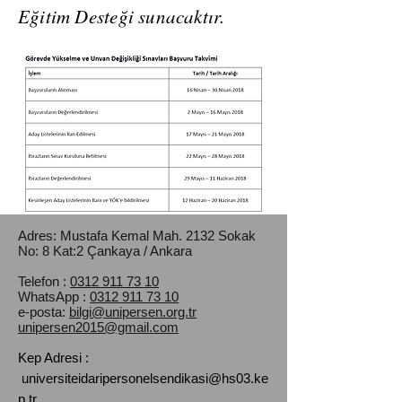
Eğitim Desteği sunacaktır.
Adres: Mustafa Kemal Mah.
2132 Sokak
No: 8 Kat:2 Çankaya / Ankara
Telefon :
0312 911 73 10
WhatsApp :
0312 911 73 10
e-posta:
bilgi@unipersen.org.tr
unipersen2015@gmail.com
Kep Adresi :
universiteidaripersonelsendikasi@hs03.ke
p.tr