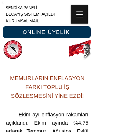
SENDİKA PANELİ
BECAYİŞ SİSTEMİ AÇILDI
KURUMSAL MAİL
ONLINE ÜYELİK
ÜNİPERSEN
ÜNİVERSİTE İDARİ PERSONEL SENDİKASI
MEMURLARIN ENFLASYON
FARKI TOPLU İŞ
SÖZLEŞMESİNİ YİNE EZDİ!
Ekim ayı enflasyon rakamları
açıklandı. Ekim ayında %4,75
artarak Temmuz, Ağustos, Eylül