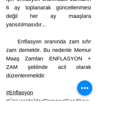
6 ay toplanarak güncellenmesi
değil her ay maaşlara
yansıtılmasıdır...
Enflasyon oranında zam sıfır
zam demektir. Bu nedenle Memur
Maaş Zamları ENFLASYON +
ZAM şeklinde acil olarak
düzenlenmelidir.
#Enflasyon
#ÜniversiteİdariPersonelSendikası
#ÜniversiteÇalışanlarınınİlkveTekT
emsilcisi
Adres: Mustafa Kemal Mah.
2132 Sokak
No: 8 Kat:2 Çankaya / Ankara