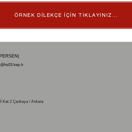
ÖRNEK DİLEKÇE İÇİN TIKLAYINIZ...
ÜNİPERSEN)
si@hs03.kep.tr
 Kat:2 Çankaya / Ankara