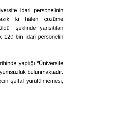
ersite idari personelinin
 yazık ki hâlen çözüme
dü” şeklinde yansıtılan
k 120 bin idari personelin
hinde yaptığı “Üniversite
 uyumsuzluk bulunmaktadır.
ecin şeffaf yürütülmemesi,