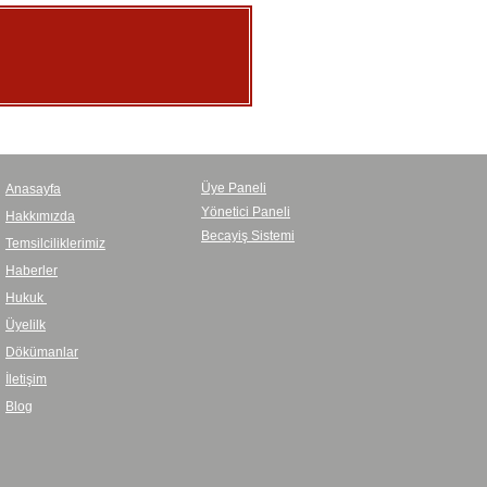
Üye Paneli
Anasayfa
Yönetici Paneli
Hakkımızda
Becayiş Sistemi
Temsilciliklerimiz
Haberler
Hukuk
Üyelilk
Dökümanlar
İletişim
Blog