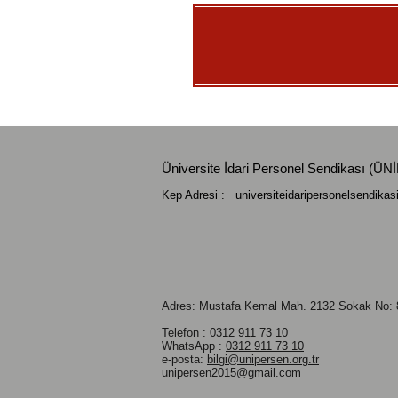
Üniversite İdari Personel Sendikası (
Kep Adresi :
universiteidaripersonelsendika
Adres: Mustafa Kemal Mah.
2132 Sokak No: 8
Telefon :
0312 911 73 10
WhatsApp :
0312 911 73 10
e-posta:
bilgi@unipersen.org.tr
unipersen2015@gmail.com