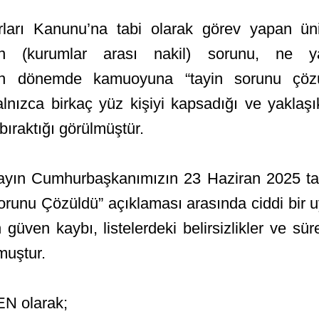
ları Kanunu’na tabi olarak görev yapan üniv
ayin (kurumlar arası nakil) sorunu, ne
kın dönemde kamuoyuna “tayin sorunu çözül
nızca birkaç yüz kişiyi kapsadığı ve yaklaşı
ıraktığı görülmüştür.
yın Cumhurbaşkanımızın 23 Haziran 2025 tari
Sorunu Çözüldü” açıklaması arasında ciddi bir
güven kaybı, listelerdeki belirsizlikler ve sür
muştur.
N olarak;