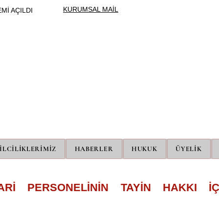
KURUMSAL MAİL
Mİ AÇILDI
ÜNİPERSEN
ÜNİVERSİTE İDARİ PERSONEL SENDİKASI
İLCİLİKLERİMİZ
HABERLER
HUKUK
ÜYELİK
ARİ PERSONELİNİN TAYİN HAKKI İÇ