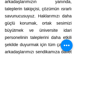
arkadaşlarımızın yanında,
taleplerin takipçisi, çözümün ısrarlı
savunucusuyuz. Haklarımızı daha
güçlü korumak, ortak sesimizi
büyütmek ve üniversite idari
personelinin taleplerini daha etkili
şekilde duyurmak için tüm çalışma
arkadaşlarımızı sendikamıza davet
ediyoruz.
Adres: Mustafa Kemal Mah.
2132 Sokak
No: 8 Kat:2 Çankaya / Ankara
Telefon :
0312 911 73 10
WhatsApp :
0312 911 73 10
e-posta:
bilgi@unipersen.org.tr
unipersen2015@gmail.com
Kep Adresi :
universiteidaripersonelsendikasi@hs03.ke