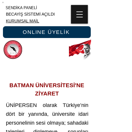
SENDİKA PANELİ
BECAYİŞ SİSTEMİ AÇILDI
KURUMSAL MAİL
ONLINE ÜYELİK
ÜNİPERSEN
ÜNİVERSİTE İDARİ PERSONEL SENDİKASI
BATMAN ÜNİVERSİTESİ’NE
ZİYARET
ÜNİPERSEN olarak Türkiye’nin
dört bir yanında, üniversite idari
personelinin sesi olmaya; sahadaki
talepleri dinlemeye, sorunları