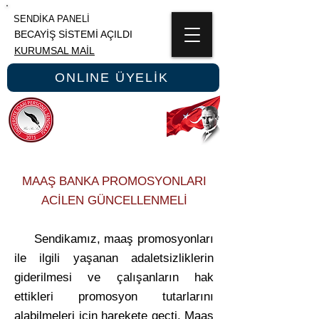
SENDİKA PANELİ
BECAYİŞ SİSTEMİ AÇILDI
KURUMSAL MAİL
ONLINE ÜYELİK
ÜNİPERSEN
ÜNİVERSİTE İDARİ PERSONEL SENDİKASI
MAAŞ BANKA PROMOSYONLARI
ACİLEN GÜNCELLENMELİ
Sendikamız, maaş promosyonları
ile ilgili yaşanan adaletsizliklerin
giderilmesi ve çalışanların hak
ettikleri promosyon tutarlarını
alabilmeleri için harekete geçti. Maaş