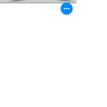
ANKARA ŞUBESİNDEN
HABERLER
Adres: Mustafa Kemal Mah.
2132 Sokak
No: 8 Kat:2 Çankaya / Ankara