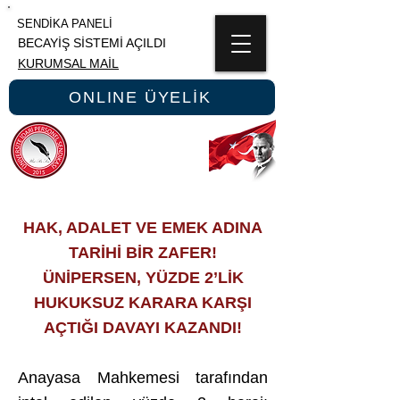
SENDİKA PANELİ
BECAYİŞ SİSTEMİ AÇILDI
KURUMSAL MAİL
ONLINE ÜYELİK
ÜNİPERSEN
ÜNİVERSİTE İDARİ PERSONEL SENDİKASI
HAK, ADALET VE EMEK ADINA
TARİHİ BİR ZAFER!
ÜNİPERSEN, YÜZDE 2’LİK
HUKUKSUZ KARARA KARŞI
AÇTIĞI DAVAYI KAZANDI!
Anayasa Mahkemesi tarafından