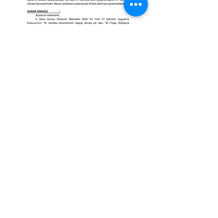
Adres: Mustafa Kemal Mah.
2132 Sokak
No: 8 Kat:2 Çankaya / Ankara
Telefon :
0312 911 73 10
WhatsApp :
0312 911 73 10
e-posta:
bilgi@unipersen.org.tr
unipersen2015@gmail.com
Kep Adresi :
universiteidaripersonelsendikasi@hs03.ke
p.tr
Üniversite İdari Personel Sendikası