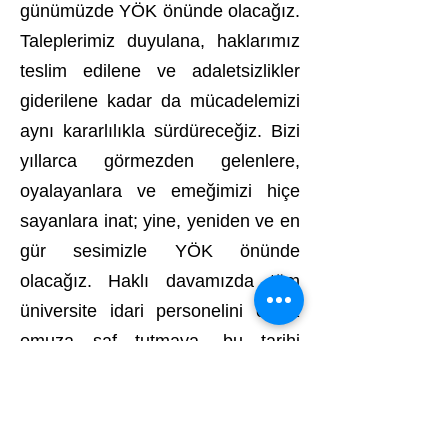
günümüzde YÖK önünde olacağız.
Taleplerimiz duyulana, haklarımız
teslim edilene ve adaletsizlikler
giderilene kadar da mücadelemizi
aynı kararlılıkla sürdüreceğiz. Bizi
yıllarca görmezden gelenlere,
oyalayanlara ve emeğimizi hiçe
sayanlara inat; yine, yeniden ve en
gür sesimizle YÖK önünde
olacağız. Haklı davamızda tüm
üniversite idari personelini omuz
omuza saf tutmaya, bu tarihi
mücadeleye ortak olmaya davet
ediyoruz.
Adres: Mustafa Kemal Mah.
2132 Sokak