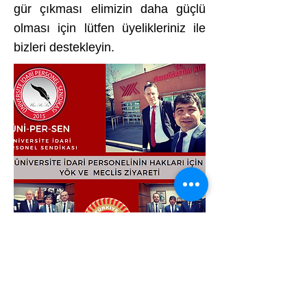
gür çıkması elimizin daha güçlü
olması için lütfen üyelikleriniz ile
bizleri destekleyin.
Adres: Mustafa Kemal Mah.
2132 Sokak
No: 8 Kat:2 Çankaya / Ankara
Telefon :
0312 911 73 10