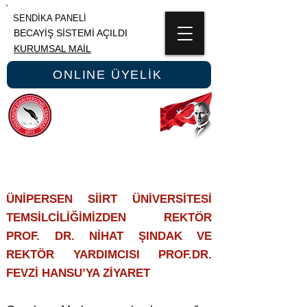
SENDİKA PANELİ
BECAYİŞ SİSTEMİ AÇILDI
KURUMSAL MAİL
ONLINE ÜYELİK
ÜNİPERSEN
ÜNİVERSİTE İDARİ PERSONEL SENDİKASI
ÜNİPERSEN SİİRT ÜNİVERSİTESİ
TEMSİLCİLİĞİMİZDEN REKTÖR
PROF. DR. NİHAT ŞINDAK VE
REKTÖR YARDIMCISI PROF.DR.
FEVZİ HANSU’YA ZİYARET