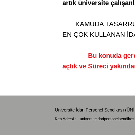
artık üniversite çalışan
KAMUDA TASARRUFUN
EN ÇOK KULLANAN İD
Bu konuda gerekli ça
açtık ve Süreci yakında
Üniversite İdari Personel Sendikası (
Kep Adresi :
universiteidaripersonelsendika