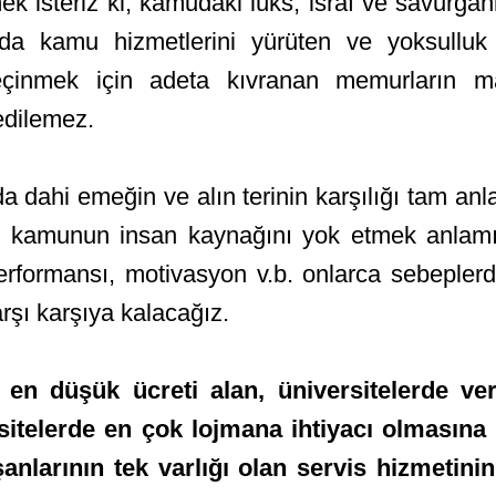
eriz ki, kamudaki lüks, israf ve savurganlı
nda kamu hizmetlerini yürüten ve yoksulluk 
eçinmek için adeta kıvranan memurların ma
edilemez.
eğin ve alın terinin karşılığı tam anlamı
ğil kamunun insan kaynağını yok etmek anlam
performansı, motivasyon v.b. onlarca sebepler
arşı karşıya kalacağız.
en düşük ücreti alan, üniversitelerde ver
sitelerde en çok lojmana ihtiyacı olmasın
şanlarının tek varlığı olan servis hizmetin