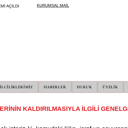
KURUMSAL MAİL
Mİ AÇILDI
ÜNİPERSEN
ÜNİVERSİTE İDARİ PERSONEL SENDİKASI
İLCİLİKLERİMİZ
HABERLER
HUKUK
ÜYELİK
RİNİN KALDIRILMASIYLA İLGİLİ GENELG