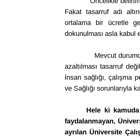
Öncelikle belirtmek ist
Fakat tasarruf adı altı
ortalama bir ücretle g
dokunulması asla kabul 
Mevcut durumda dahi em
azaltılması tasarruf de
İnsan sağlığı, çalışma 
ve Sağlığı sorunlarıyla k
Hele ki kamuda 
faydalanmayan, Üniver
ayrılan Üniversite Çalı