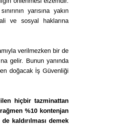
ğın önlenmesi elzemdir.
sınırının yarısına yakın
li ve sosyal haklarına
yla verilmezken bir de
ına gelir. Bunun yanında
den doğacak İş Güvenliği
ilen hiçbir tazminattan
a rağmen %10 kontenjan
in de kaldırılması demek