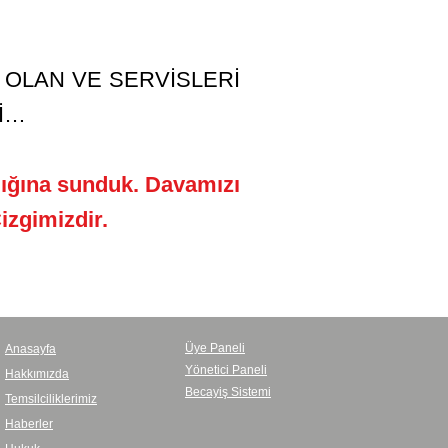
OLAN VE SERVİSLERİ
İ…
ğına sunduk. Davamızı
izgimizdir.
Üye Paneli
Anasayfa
Yönetici Paneli
Hakkımızda
Becayiş Sistemi
Temsilciliklerimiz
Haberler