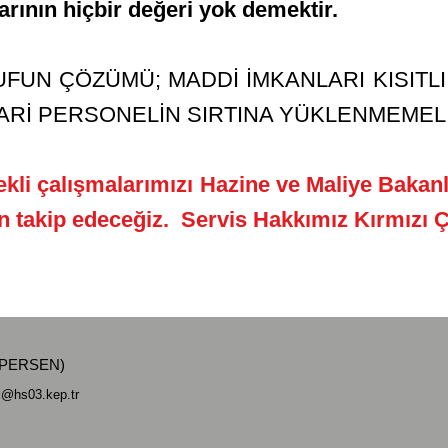
larının hiçbir değeri yok demektir.
 ÇÖZÜMÜ; MADDİ İMKANLARI KISITLI 
ARİ PERSONELİN SIRTINA YÜKLENMEMEL
lışmalarımızı Hazine ve Maliye Bakanlı
n takip edeceğiz. Servis Hakkımız Kırmızı Ç
ÜNİPERSEN)
si@hs03.kep.tr