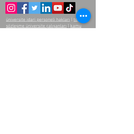
üniversite idari personeli hakları
|
toplu
sözleşme üniversite çalışanları
|
kamu
personeli sendika üyeliği
|
üniversite
çalışanları maaş adaleti
|
eşit işe eşit
ücret sendika
|
idari personel görev tanımı
|
üniversite sendikaları türkiye
|
kamu
kurumlarında kadro adaleti
|
üniversitelerde sendikal örgütlenme
|
üniversite personeli çalışma koşulları
Üye Paneli
Yönetici Paneli
Becayiş Sistemi
Anasayfa
Hakkımızda