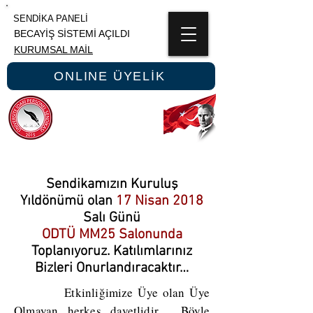
SENDİKA PANELİ
BECAYİŞ SİSTEMİ AÇILDI
KURUMSAL MAİL
ONLINE ÜYELİK
ÜNİPERSEN
ÜNİVERSİTE İDARİ PERSONEL SENDİKASI
Sendikamızın Kuruluş
Yıldönümü olan
17 Nisan 2018
Salı Günü
ODTÜ MM25 Salonunda
Toplanıyoruz. Katılımlarınız
Bizleri Onurlandıracaktır…
Etkinliğimize Üye olan Üye
Olmayan herkes davetlidir. Böyle