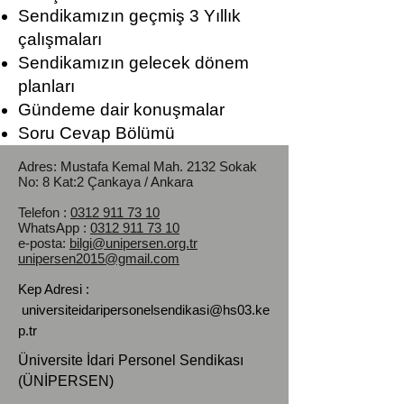
Sendikamızın geçmiş 3 Yıllık
çalışmaları
Sendikamızın gelecek dönem
planları
Gündeme dair konuşmalar
Soru Cevap Bölümü
Adres: Mustafa Kemal Mah.
2132 Sokak
No: 8 Kat:2 Çankaya / Ankara
Telefon :
0312 911 73 10
WhatsApp :
0312 911 73 10
e-posta:
bilgi@unipersen.org.tr
unipersen2015@gmail.com
Kep Adresi :
universiteidaripersonelsendikasi@hs03.ke
p.tr
Üniversite İdari Personel Sendikası
(ÜNİPERSEN)