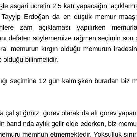
şle asgari ücretin 2,5 katı yapacağını açıkla
ep Tayyip Erdoğan da en düşük memur maaş
mlere zam açıklaması yapılırken memurla
ğını defaten söylememize rağmen seçimin so
ra, memurun kırgın olduğu memurun iradesin
 olduğu bilinmelidir.
lığı seçimine 12 gün kalmışken buradan biz me
çalıştığımız, görev olarak da alt görev yapan s
bin bandında aylık gelir elde ederken, biz memur
i memuru memnun etmemektedir. Yoksulluk sınırın