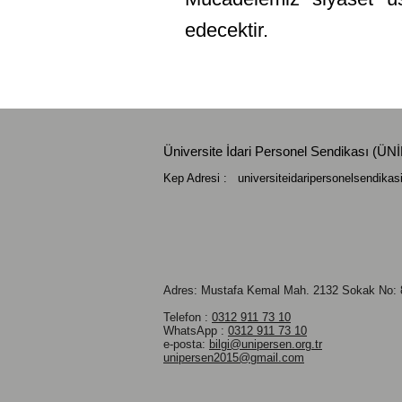
edecektir.
Üniversite İdari Personel Sendikası (
Kep Adresi :
universiteidaripersonelsendika
Adres: Mustafa Kemal Mah.
2132 Sokak No: 8
Telefon :
0312 911 73 10
WhatsApp :
0312 911 73 10
e-posta:
bilgi@unipersen.org.tr
unipersen2015@gmail.com