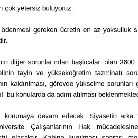
rı çok yetersiz buluyoruz.
ödenmesi gereken ücretin en az yoksulluk sın
ir.
nın diğer sorunlarından başlıcaları olan 3600 e
elinin tayin ve yükseköğretim tazminatı soru
nın kaldırılması, görevde yükselme sorunları g
il, bu konularda da adım atılması beklenmekted
ını korumaya devam edecek. Siyasetin ark
versite Çalışanlarının Hak mücadelesi
tü olacaktır. Kabine kurulması sonrası mec