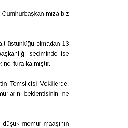
cek Cumhurbaşkanımıza biz
salt üstünlüğü olmadan 13
başkanlığı seçiminde ise
nci tura kalmıştır.
in Temsilcisi Vekillerde,
rların beklentisinin ne
 en düşük memur maaşının