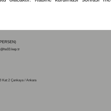
ÜNİPERSEN)
si@hs03.kep.tr
 Kat:2 Çankaya / Ankara