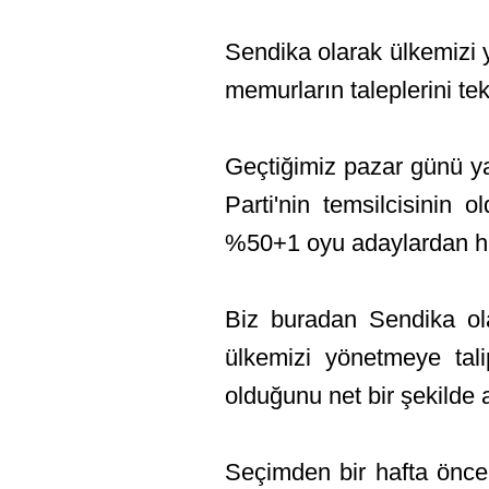
Sendika olarak ülkemizi 
memurların taleplerini te
Geçtiğimiz pazar günü ya
Parti'nin temsilcisinin
%50+1 oyu adaylardan hiçb
Biz buradan Sendika olar
ülkemizi yönetmeye tal
olduğunu net bir şekilde a
Seçimden bir hafta önce