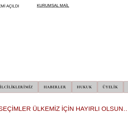
KURUMSAL MAİL
Mİ AÇILDI
ÜNİPERSEN
ÜNİVERSİTE İDARİ PERSONEL SENDİKASI
İLCİLİKLERİMİZ
HABERLER
HUKUK
ÜYELİK
SEÇİMLER ÜLKEMİZ İÇİN HAYIRLI OLSUN