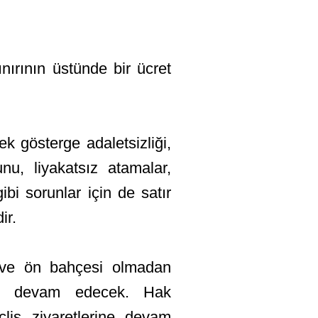
ırının üstünde bir ücret
k gösterge adaletsizliği,
nu, liyakatsız atamalar,
ibi sorunlar için de satır
ir.
a ve ön bahçesi olmadan
ne devam edecek. Hak
lis ziyaretlerine devam