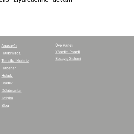
Üye Paneli
Anasayfa
Yönetici Paneli
Hakkımızda
Becayiş Sistemi
Temsilciliklerimiz
Haberler
Hukuk
Üyelilk
Dökümanlar
İletişim
Blog