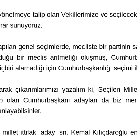
yönetmeye talip olan Vekillerimize ve seçile
krar sunuyoruz.
pılan genel seçimlerde, mecliste bir partinin 
 olduğu bir meclis aritmetiği oluşmuş, Cumhur
iri alamadığı için Cumhurbaşkanlığı seçimi iki
ak çıkarımlarımızı yazalım ki, Seçilen Millet
ip olan Cumhurbaşkanı adayları da biz memu
nlayabilsinler.
 millet ittifakı adayı sn. Kemal Kılıçdaroğlu