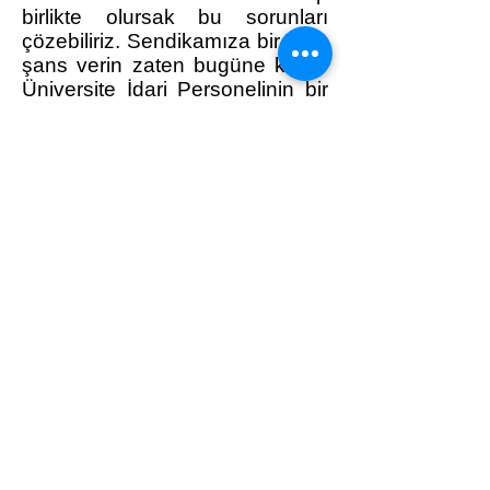
birlikte olursak bu sorunları
çözebiliriz. Sendikamıza bir kere
şans verin zaten bugüne kadar
Üniversite İdari Personelinin bir
tek hakkı bile savunulmamışken
bir kere şans vermekle ne
kaybederiz ki!!!
Adres: Mustafa Kemal Mah.
2132 Sokak
No: 8 Kat:2 Çankaya / Ankara
Telefon :
0312 911 73 10
WhatsApp :
0312 911 73 10
e-posta:
bilgi@unipersen.org.tr
unipersen2015@gmail.com
Kep Adresi :
universiteidaripersonelsendikasi@hs03.ke