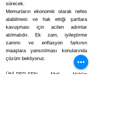
sürecek.
Memurların ekonomik olarak nefes
alabilmesi ve hak ettiği şartlara
kavuşması için acilen adımlar
atılmalıdır. Ek zam, iyileştirme
zammı ve enflasyon farkının
maaşlara yansıtılması konularında
çözüm bekliyoruz.
ÜNİ-PER-SEN Mali Haklar
Komisyonu
Adres: Mustafa Kemal Mah.
2132 Sokak
No: 8 Kat:2 Çankaya / Ankara
Telefon :
0312 911 73 10
WhatsApp :
0312 911 73 10
e-posta:
bilgi@unipersen.org.tr
unipersen2015@gmail.com