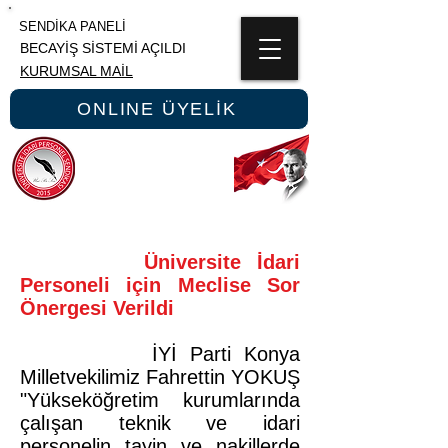
SENDİKA PANELİ
BECAYİŞ SİSTEMİ AÇILDI
KURUMSAL MAİL
ONLINE ÜYELİK
ÜNİPERSEN
ÜNİVERSİTE İDARİ PERSONEL SENDİKASI
Üniversite İdari
Personeli için Meclise Sor
Önergesi Verildi
İYİ Parti Konya
Milletvekilimiz Fahrettin YOKUŞ
"Yükseköğretim kurumlarında
çalışan teknik ve idari
personelin tayin ve nakillerde