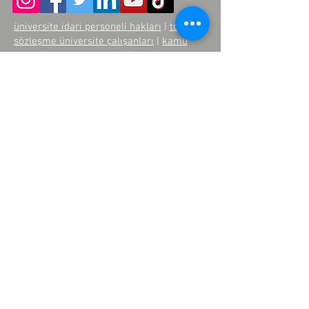
üniversite idari personeli hakları
|
toplu
sözleşme üniversite çalışanları
|
kamu
personeli sendika üyeliği
|
üniversite
çalışanları maaş adaleti
|
eşit işe eşit
ücret sendika
|
idari personel görev tanımı
|
üniversite sendikaları türkiye
|
kamu
kurumlarında kadro adaleti
|
üniversitelerde sendikal örgütlenme
|
üniversite personeli çalışma koşulları
Üye Paneli
Yönetici Paneli
Becayiş Sistemi
Anasayfa
Hakkımızda
Temsilciliklerimiz