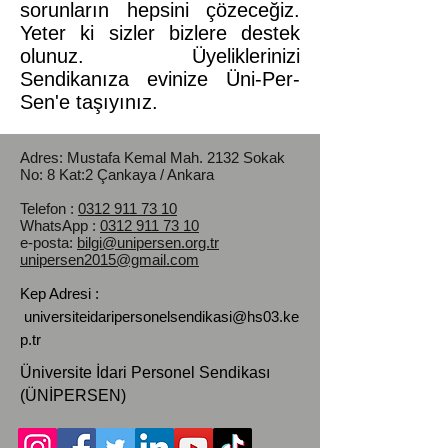
sorunların hepsini çözeceğiz.
Yeter ki sizler bizlere destek
olunuz. Üyeliklerinizi
Sendikanıza evinize Üni-Per-
Sen'e taşıyınız.
Adres: Mustafa Kemal Mah.
2132 Sokak
No: 8 Kat:2 Çankaya / Ankara
Telefon :
0312 911 73 10
WhatsApp :
0312 911 73 10
e-posta:
bilgi@unipersen.org.tr
unipersen2015@gmail.com
Kep Adresi :
universiteidaripersonelsendikasi@hs03.ke
p.tr
Üniversite İdari Personel Sendikası
(ÜNİPERSEN)