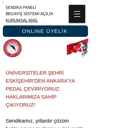
SENDİKA PANELİ
BECAYİŞ SİSTEMİ AÇILDI
KURUMSAL MAİL
ONLINE ÜYELİK
ÜNİPERSEN
ÜNİVERSİTE İDARİ PERSONEL SENDİKASI
ÜNİVERSİTELER ŞEHRİ
ESKİŞEHİR’DEN ANKARA’YA
PEDAL ÇEVİRİYORUZ:
HAKLARIMIZA SAHİP
ÇIKIYORUZ!
Sendikamız, yıllardır çözüm