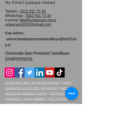
No: 8 Kat:2 Çankaya / Ankara
Telefon :
0312 911 73 10
WhatsApp :
0312 911 73 10
e-posta:
bilgi@unipersen.org.tr
unipersen2015@gmail.com
Kep Adresi :
universiteidaripersonelsendikasi@hs03.ke
p.tr
Üniversite İdari Personel Sendikası
(ÜNİPERSEN)
üniversite idari personeli hakları
|
toplu
sözleşme üniversite çalışanları
|
kamu
personeli sendika üyeliği
|
üniversite
çalışanları maaş adaleti
|
eşit işe eşit
ücret sendika
|
idari personel görev tanımı
|
üniversite sendikaları türkiye
|
kamu