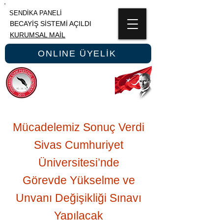
SENDİKA PANELİ
BECAYİŞ SİSTEMİ AÇILDI
KURUMSAL MAİL
ONLINE ÜYELİK
ÜNİPERSEN
ÜNİVERSİTE İDARİ PERSONEL SENDİKASI
Mücadelemiz Sonuç Verdi
Sivas Cumhuriyet
Üniversitesi’nde
Görevde Yüksel
me ve
Unvanı Değişikliği Sınavı
Yapılacak