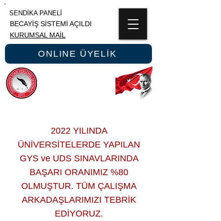
SENDİKA PANELİ
BECAYİŞ SİSTEMİ AÇILDI
KURUMSAL MAİL
ONLINE ÜYELİK
ÜNİPERSEN
ÜNİVERSİTE İDARİ PERSONEL SENDİKASI
2022 YILINDA
ÜNİVERSİTELERDE YAPILAN
GYS ve UDS SINAVLARINDA
BAŞARI ORANIMIZ %80
OLMUŞTUR. TÜM ÇALIŞMA
ARKADAŞLARIMIZI TEBRİK
EDİYORUZ.