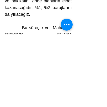
ve hakikatin izinde olanların elbet
kazanacağıdır. %1, %2 barajlarını
da yıkacağız.
Bu süreçte ve Mahkeme
sürecinde çalışma
arkadaşlarımızdan özveri
bekliyoruz.
Üniversite Çalışanları için
verdiğimiz hak mücadelemizle bu
açığı kapatacağız, Üniversite
Çalışanlarının Mali ve Özlük
haklarını sonuna kadar
savunacağız. Hukuk desteğimizi
en üst düzeyde sürdüreceğiz.