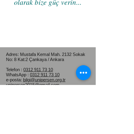
olarak bize güç verin...
Adres: Mustafa Kemal Mah.
2132 Sokak
No: 8 Kat:2 Çankaya / Ankara
Telefon :
0312 911 73 10
WhatsApp :
0312 911 73 10
e-posta:
bilgi@unipersen.org.tr
unipersen2015@gmail.com
Kep Adresi :
universiteidaripersonelsendikasi@hs03.ke
p.tr
Üniversite İdari Personel Sendikası
(ÜNİPERSEN)