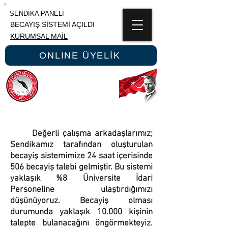
SENDİKA PANELİ
BECAYİŞ SİSTEMİ AÇILDI
KURUMSAL MAİL
ONLINE ÜYELİK
ÜNİPERSEN
ÜNİVERSİTE İDARİ PERSONEL SENDİKASI
Değerli çalışma arkadaşlarımız;
Sendikamız tarafından oluşturulan
becayiş sistemimize 24 saat içerisinde
506 becayiş talebi gelmiştir. Bu sistemi
yaklaşık %8 Üniversite İdari
Personeline ulaştırdığımızı
düşünüyoruz. Becayiş olması
durumunda yaklaşık 10.000 kişinin
talepte bulanacağını öngörmekteyiz.