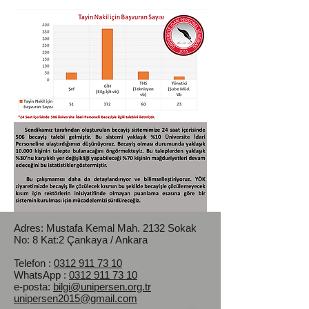
Adres: Mustafa Kemal Mah.
2132 Sokak
No: 8 Kat:2 Çankaya / Ankara
Telefon :
0312 911 73 10
WhatsApp :
0312 911 73 10
e-posta:
bilgi@unipersen.org.tr
unipersen2015@gmail.com