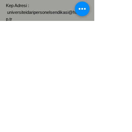
Kep Adresi :
universiteidaripersonelsendikasi@hs03.ke
p.tr
Üniversite İdari Personel Sendikası
(ÜNİPERSEN)
üniversite idari personeli hakları
|
toplu
sözleşme üniversite çalışanları
|
kamu
personeli sendika üyeliği
|
üniversite
çalışanları maaş adaleti
|
eşit işe eşit
ücret sendika
|
idari personel görev tanımı
|
üniversite sendikaları türkiye
|
kamu
kurumlarında kadro adaleti
|
üniversitelerde sendikal örgütlenme
|
üniversite personeli çalışma koşulları
Üye Paneli
Yönetici Paneli