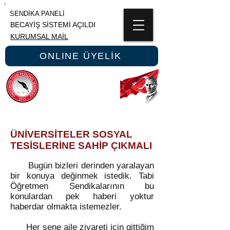
SENDİKA PANELİ
BECAYİŞ SİSTEMİ AÇILDI
KURUMSAL MAİL
ONLINE ÜYELİK
ÜNİPERSEN
ÜNİVERSİTE İDARİ PERSONEL SENDİKASI
ÜNİVERSİTELER SOSYAL
TESİSLERİNE SAHİP ÇIKMALI
Bugün bizleri derinden yaralayan
bir konuya değinmek istedik. Tabi
Öğretmen Sendikalarının bu
konulardan pek haberi yoktur
haberdar olmakta istemezler.
Her sene aile ziyareti için gittiğim