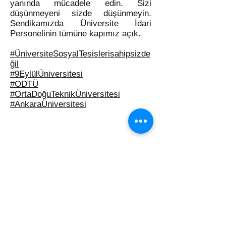
yanında mücadele edin. Sizi
düşünmeyeni sizde düşünmeyin.
Sendikamızda Üniversite İdari
Personelinin tümüne kapımız açık.
#ÜniversiteSosyalTesislerisahipsizde
ğil
#9EylülÜniversitesi
#ODTÜ
#OrtaDoğuTeknikÜniversitesi
#AnkaraÜniversitesi