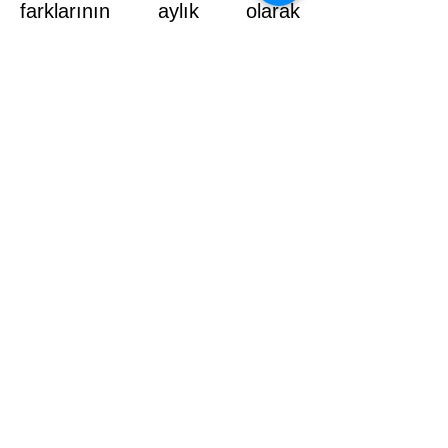
farklarının aylık olarak
yansıtılması ve yüksek
enflasyondan kaynaklı kayıpları
telafi edici 5000 TL seyyanen
zammın maaşlara eklenmesi
gerektiğini ifade ediyoruz.
Bağımlı sendikaların memurun
sorunları için çözüm
üretmemesi ve sendikal faaliyet
dışında her türlü çalışmayla
ilgilenmelerine artık dur diyerek
tüm memurları bağımsız
sendikalarda birlik olmaya