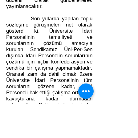
düzenli olarak güncellenerek
yayınlanacaktır.
Son yıllarda yapılan toplu
sözleşme görüşmeleri net olarak
gösterdi ki, Üniversite İdari
Personelinin temsiliyeti ve
sorunlarının çözümü amacıyla
kurulan Sendikamız Üni-Per-Sen
dışında İdari Personelin sorunlarının
çözümü için hiçbir konfederasyon ve
sendika bir çalışma yapmamaktadır.
Oransal zam da dahil olmak üzere
Üniversite İdari Personelinin tüm
sorunlarını çözene kadar, İdari
Personeli hak ettiği çalışma ortamına
kavuşturana kadar durmadan
çalışacağız. Gelin sizde bu kutlu
yolda yanımızda olun.
Tüm İdari Personel arkadaşları
İdari Personelin tek temsilcisi olan
Sendikamız şemsiyesi altında